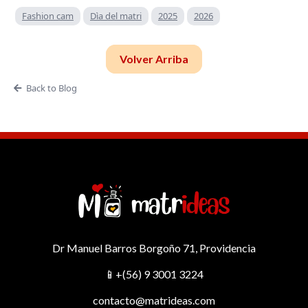
Fashion cam
Dìa del matri
2025
2026
Volver Arriba
Back to Blog
Dr Manuel Barros Borgoño 71, Providencia
📱+(56) 9 3001 3224
contacto@matrideas.com